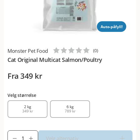
Auto-påfyll!
Monster Pet Food
(
0
)
Cat Original Multicat Salmon/Poultry
Fra
349 kr
Velg størrelse
2 kg
6 kg
349 kr
789 kr
Velg alternativ