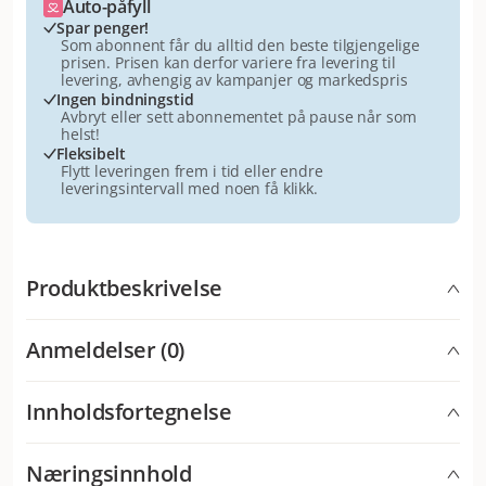
Auto-påfyll
Spar penger!
Som abonnent får du alltid den beste tilgjengelige
prisen. Prisen kan derfor variere fra levering til
levering, avhengig av kampanjer og markedspris
Ingen bindningstid
Avbryt eller sett abonnementet på pause når som
helst!
Fleksibelt
Flytt leveringen frem i tid eller endre
leveringsintervall med noen få klikk.
Produktbeskrivelse
For katter som elsker kyllingsaus på maten. Kjøttsaus i
Anmeldelser (0)
praktisk emballasje, kan gis som snacks eller som
smakstilsetning på maten. Sukkerfri, uten
konserveringsmidler og fargestoffer.
Innholdsfortegnelse
Hva synes andre kunder
Cat Liquid-Snack Kylling er en stor favoritt blant
Kjøtt og animalske biprodukter fra fjærkre og svinekjøtt
katter – selv de mest kresne går svake for denne
Næringsinnhold
(4% kylling), vegetabilske biprodukter, oljer og fettstoff,