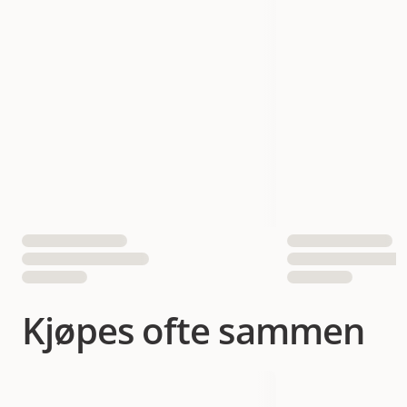
Vekt
15 gram
Antall i pakken
6 st
EAN nummer
7610376164249
Kjøpes ofte sammen