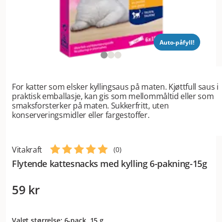
Auto-påfyll!
For katter som elsker kyllingsaus på maten. Kjøttfull saus i
praktisk emballasje, kan gis som mellommåltid eller som
smaksforsterker på maten. Sukkerfritt, uten
konserveringsmidler eller fargestoffer.
Vitakraft
(
0
)
Flytende kattesnacks med kylling 6-pakning-15g
59 kr
Valgt størrelse: 6-pack, 15 g