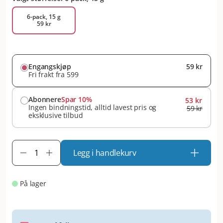
6-pack, 15 g
59 kr
Engangskjøp
59 kr
Fri frakt fra 599
Abonnere
Spar 10%
53 kr
Ingen bindningstid, alltid lavest pris og
59 kr
eksklusive tilbud
Legg i handlekurv
På lager