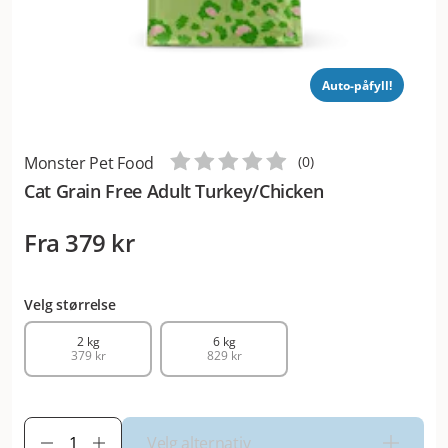
Auto-påfyll!
Monster Pet Food
(
0
)
Cat Grain Free Adult Turkey/Chicken
Fra
379 kr
Velg størrelse
2 kg
6 kg
379 kr
829 kr
Velg alternativ