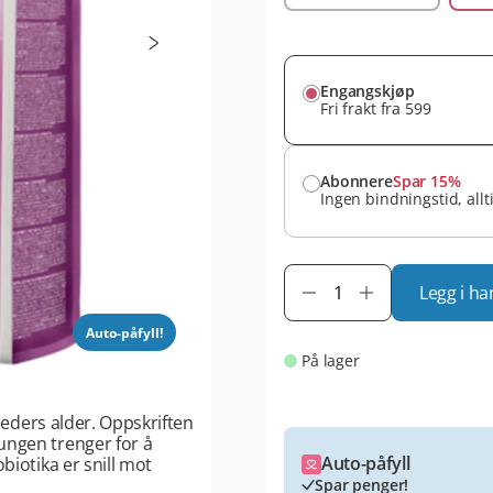
Engangskjøp
Fri frakt fra 599
Abonnere
Spar 15%
Ingen bindningstid, allt
Legg i ha
Auto-påfyll!
På lager
åneders alder. Oppskriften
ungen trenger for å
Auto-påfyll
biotika er snill mot
Spar penger!