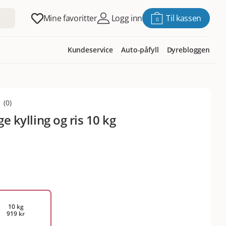
Mine favoritter
Logg inn
Til kassen
0
Kundeservice
Auto-påfyll
Dyrebloggen
(
0
)
ge kylling og ris 10 kg
10 kg
919 kr