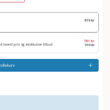
919 kr
781 kr
id lavest pris og eksklusive tilbud
919 kr
ndlekurv