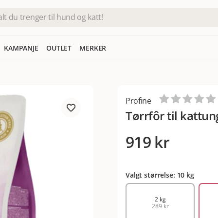
KAMPANJE
OUTLET
MERKER
Profine
Tørrfôr til kattun
919 kr
Valgt størrelse: 10 kg
2 kg
289 kr