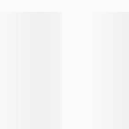
Profine
100170561
10 kg
10000 gram
1 st
8595602517657