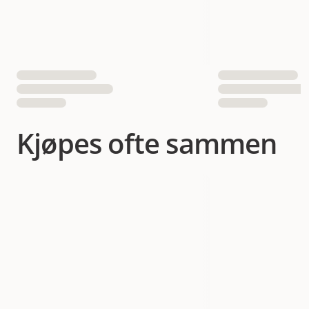
EAN nummer
8595602517640
8595602517657
Kjøpes ofte sammen