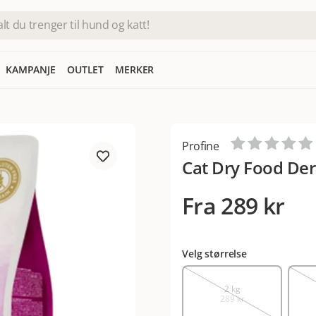
KAMPANJE
OUTLET
MERKER
Profine
Cat Dry Food De
Fra
289 kr
Velg størrelse
2 kg
289 kr