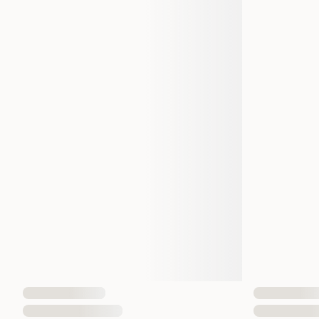
Varemerke
Produsentens artikkelnummer
Størrelse
Vekt
Antall i pakken
EAN nummer
85956025