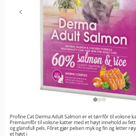
Profine Cat Derma Adult Salmon er et tørrfôr til voksne k
Premiumfôr til voksne katter med et høyt innehold av fett
og glansfull pels. Fôret gjør pelsen myk og fin og letter r
et høyt i