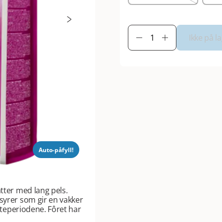
Ikke på l
Auto-påfyll!
atter med lang pels.
syrer som gir en vakker
øyteperiodene. Fôret har