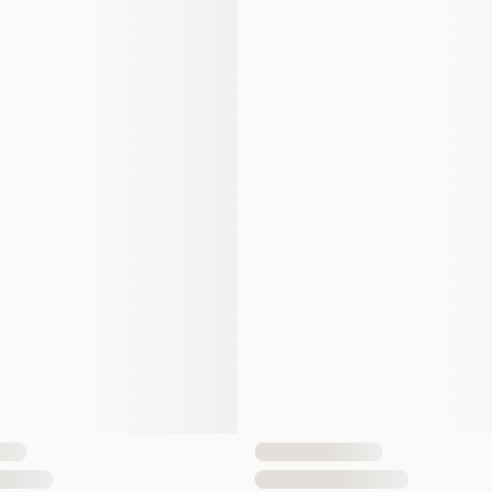
Profine
100170572
100170573
2 kg
10 kg
2000 gram
10000 gram
1 st
17763
8595602517770