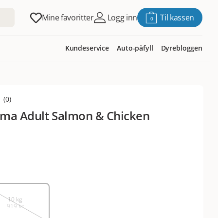
Mine favoritter
Logg inn
Til kassen
0
Kundeservice
Auto-påfyll
Dyrebloggen
(
0
)
rma Adult Salmon & Chicken
10 kg
919 kr