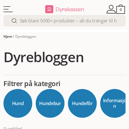
0
Hjem
/
Dyrebloggen
Dyrebloggen
Filtrer på kategori
Informasjo
Hund
Hundebur
Hundefôr
n