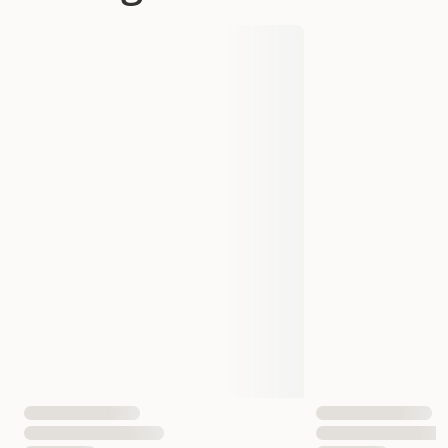
Produsentens artikkelnummer
34884
Størrelse
28 cm
Dyrets alder
Alle aldre
Egnet for
Hund
Antall i pakken
1 st
EAN nummer
4011905348841