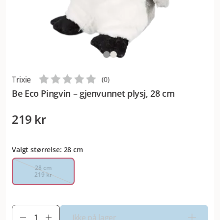
Trixie
(
0
)
Be Eco Pingvin – gjenvunnet plysj, 28 cm
219 kr
Valgt størrelse: 28 cm
28 cm
219 kr
Ikke på lager