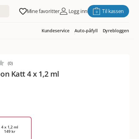
Mine favoritter
Logg inn
Til kassen
0
Kundeservice
Auto-påfyll
Dyrebloggen
(
0
)
 on Katt 4 x 1,2 ml
4 x 1,2 ml
149 kr