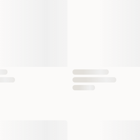
else, også kjent som
er unna hundens pels og
påføre selv på større
og enkle å bruke" og
en. Urteinnholdet er
s alltid etiketten,
g for at produktet
hundens størrelse og