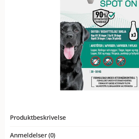
Produktbeskrivelse
Vetocanis Anti-parasitt Spot on Dog Large 3 x
Anmeldelser (0)