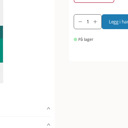
Legg i ha
På lager
 3 ml