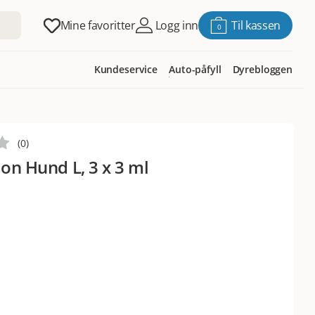
Mine favoritter
Logg inn
Til kassen
0
Kundeservice
Auto-påfyll
Dyrebloggen
(
0
)
 on Hund L, 3 x 3 ml