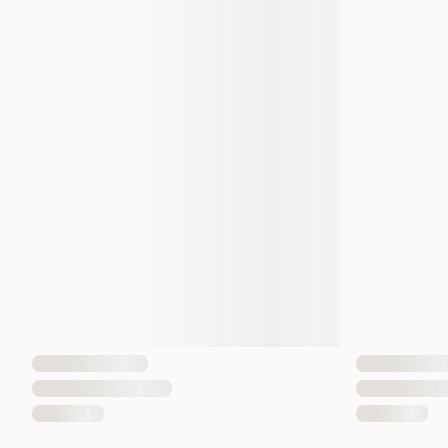
Vanlige spørsmål
Hvilke hunder passer produktet for?
Produktet er beregnet for store hunder.
Hva hjelper Vetocanis Anti-parasite Spot on 
Produktet bidrar til å holde lopper, flått og mygg unna.
Hvor lenge varer effekten?
Effekten er oppgitt å være opptil omtrent 30 dager under
Hvordan påføres pipettene?
Pipettene påføres direkte på huden i henhold til instruksj
pakningsvedlegget.