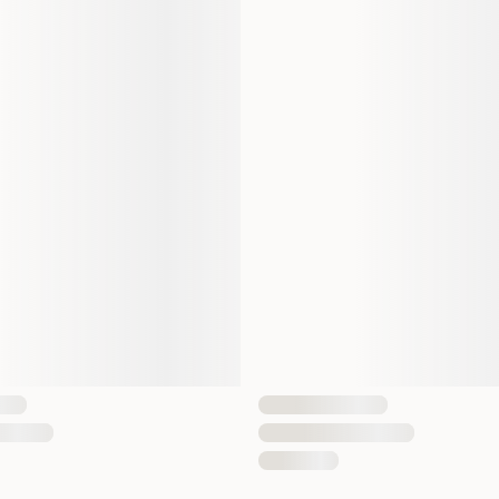
mot?
 normale forhold.
onene i