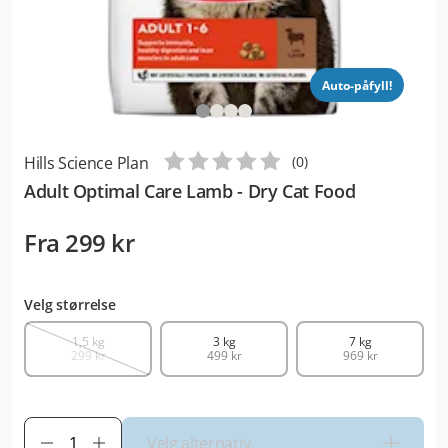
Auto-påfyll!
Hills Science Plan
(
0
)
Adult Optimal Care Lamb - Dry Cat Food
Fra
299 kr
Velg størrelse
1,5 kg
3 kg
7 kg
299 kr
499 kr
969 kr
Velg alternativ