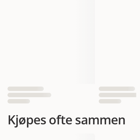
Størrelse
1,5 kg
3 kg
7 kg
Vekt
1500 gram
3000 gram
7000 gram
Antall i pakken
1 st
052742022949
052742024080
EAN nummer
052742023670
Kjøpes ofte sammen