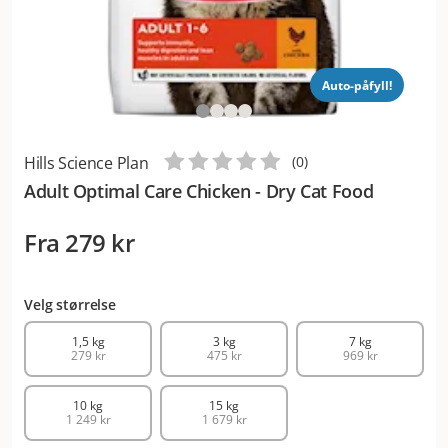
Auto-påfyll!
Hills Science Plan
(
0
)
Adult Optimal Care Chicken - Dry Cat Food
Fra
279 kr
Velg størrelse
1,5 kg
3 kg
7 kg
279 kr
475 kr
969 kr
10 kg
15 kg
1 249 kr
1 679 kr