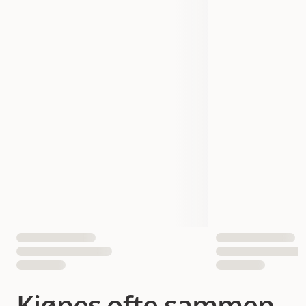
604057
604058
Produsentens artikkelnummer
604060
604174
604063
Størrelse
1,5 kg
3 kg
7 kg
10 kg
15 kg
1500 gram
3000 gram
7000 gram
Vekt
10000 gram
15000 gram
Antall i pakken
1 st
052742030814
052742030838
EAN nummer
052742022840
052742024417
Kjøpes ofte sammen