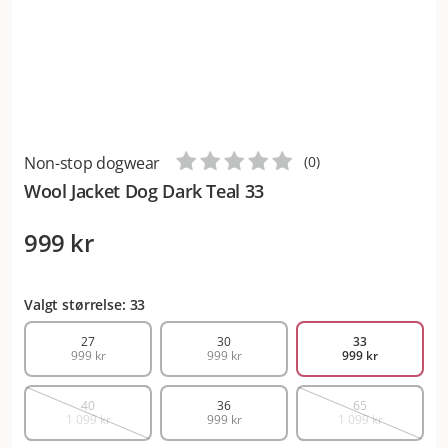
Non-stop dogwear
(
0
)
Wool Jacket Dog Dark Teal 33
999 kr
Valgt størrelse: 33
27
30
33
999 kr
999 kr
999 kr
40
36
65
1 099 kr
999 kr
1 099 kr