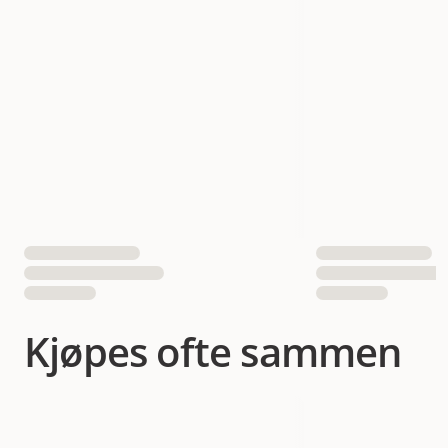
g/m2. - Softshell-materiale for forsterkning. - Hypalon
og nylonbånd for økt slitestyrke. - Refleksflekker for økt
synlighet. - Spenne i aluminium for enkel justering. -
Tilgjengelig i størrelser fra 27 til 70. Denne hundejakken
kombinerer fordelene med naturfiber med moderne
materialer og design for å gi hunden din en optimal
opplevelse under ulike værforhold og aktiviteter. For å
velge riktig størrelse må du måle hundens rygglengde
fra nakken til haleroten.
Kjøpes ofte sammen