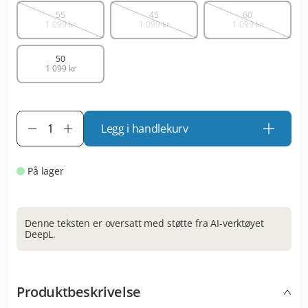
55
45
60
1 099 kr
1 099 kr
1 099 kr
50
1 099 kr
Legg i handlekurv
På lager
Denne teksten er oversatt med støtte fra AI-verktøyet
DeepL.
Produktbeskrivelse