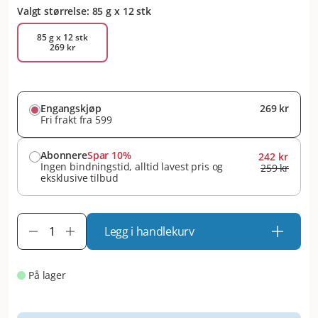
Valgt størrelse: 85 g x 12 stk
85 g x 12 stk
269 kr
Engangskjøp
269 kr
Fri frakt fra 599
Abonnere
Spar 10%
242 kr
Ingen bindningstid, alltid lavest pris og
259 kr
eksklusive tilbud
Legg i handlekurv
På lager