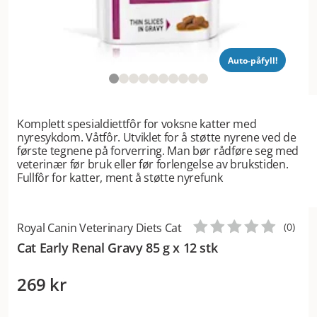
Auto-påfyll!
Komplett spesialdiettfôr for voksne katter med
nyresykdom. Våtfôr. Utviklet for å støtte nyrene ved de
første tegnene på forverring. Man bør rådføre seg med
veterinær før bruk eller før forlengelse av brukstiden.
Fullfôr for katter, ment å støtte nyrefunk
Royal Canin Veterinary Diets Cat
(
0
)
Cat Early Renal Gravy 85 g x 12 stk
269 kr