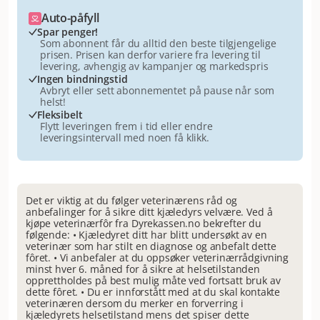
Auto-påfyll
Spar penger!
Som abonnent får du alltid den beste tilgjengelige
prisen. Prisen kan derfor variere fra levering til
levering, avhengig av kampanjer og markedspris
Ingen bindningstid
Avbryt eller sett abonnementet på pause når som
helst!
Fleksibelt
Flytt leveringen frem i tid eller endre
leveringsintervall med noen få klikk.
Det er viktig at du følger veterinærens råd og
anbefalinger for å sikre ditt kjæledyrs velvære. Ved å
kjøpe veterinærfôr fra Dyrekassen.no bekrefter du
følgende: • Kjæledyret ditt har blitt undersøkt av en
veterinær som har stilt en diagnose og anbefalt dette
fôret. • Vi anbefaler at du oppsøker veterinærrådgivning
minst hver 6. måned for å sikre at helsetilstanden
opprettholdes på best mulig måte ved fortsatt bruk av
dette fôret. • Du er innforstått med at du skal kontakte
veterinæren dersom du merker en forverring i
kjæledyrets helsetilstand mens det spiser dette