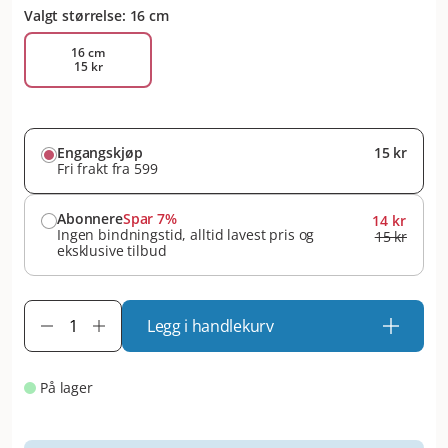
Valgt størrelse: 16 cm
16 cm
15 kr
Engangskjøp
15 kr
Fri frakt fra 599
Abonnere
Spar 7%
14 kr
Ingen bindningstid, alltid lavest pris og
15 kr
eksklusive tilbud
Legg i handlekurv
På lager