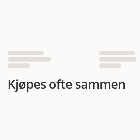
Antall i pakken
1 st
EAN nummer
6438047211532
Kjøpes ofte sammen