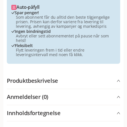
Auto-påfyll
Spar penger!
Som abonnent får du alltid den beste tilgjengelige
prisen. Prisen kan derfor variere fra levering til
levering, avhengig av kampanjer og markedspris
Ingen bindningstid
Avbryt eller sett abonnementet på pause når som
helst!
Fleksibelt
Flytt leveringen frem i tid eller endre
leveringsintervall med noen få klikk.
Produktbeskrivelse
Rauh! Tyggechips Mini. Nordiske minichips tørket på
Anmeldelser (0)
tradisjonelt vis av kuskinn, uten tilsetningsstoffer.
Bakteriologisk rene, undersøkt og trygge. Fjerner
tannstein og forebygger tannkjøttbetennelse. Et
Innholdsfortegnelse
Hva synes andre kunder
velsmakende og deilig tidsfordriv for hunden. Lett og
Chips Mini er et stort hit blant hunder i alle
lite energikrevende.
Cow mini Stick 16 cm er laget av storfeskinn uten