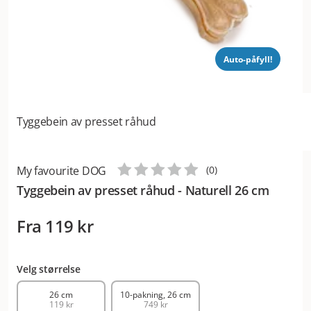
Auto-påfyll!
Tyggebein av presset råhud
My favourite DOG
(
0
)
Tyggebein av presset råhud - Naturell 26 cm
Fra
119 kr
Velg størrelse
26 cm
10-pakning, 26 cm
119 kr
749 kr