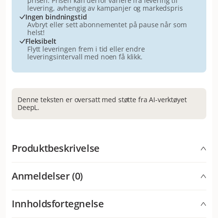
prisen. Prisen kan derfor variere fra levering til
levering, avhengig av kampanjer og markedspris
Ingen bindningstid
Avbryt eller sett abonnementet på pause når som
helst!
Fleksibelt
Flytt leveringen frem i tid eller endre
leveringsintervall med noen få klikk.
Denne teksten er oversatt med støtte fra AI-verktøyet
DeepL.
Produktbeskrivelse
Smakfulle, halvmyke strimler til hunder. Laksesmak
Anmeldelser (0)
Innholdsfortegnelse
Hva synes andre kunder