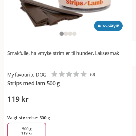
Auto-påfyll!
Smakfulle, halvmyke strimler til hunder. Laksesmak
My favourite DOG
(
0
)
Strips med lam 500 g
119 kr
Valgt størrelse: 500 g
500 g
119 kr