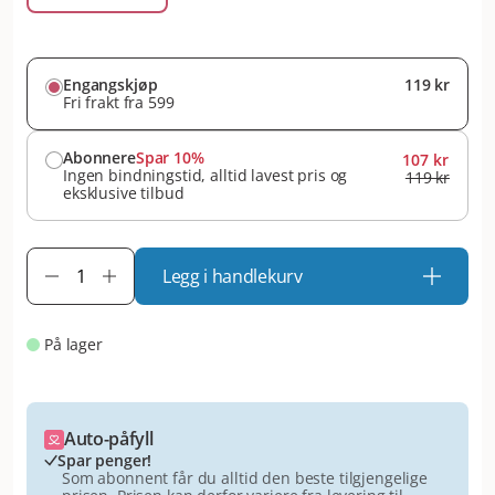
Engangskjøp
119 kr
Fri frakt fra 599
Abonnere
Spar 10%
107 kr
Ingen bindningstid, alltid lavest pris og
119 kr
eksklusive tilbud
Legg i handlekurv
På lager
Auto-påfyll
Spar penger!
Som abonnent får du alltid den beste tilgjengelige