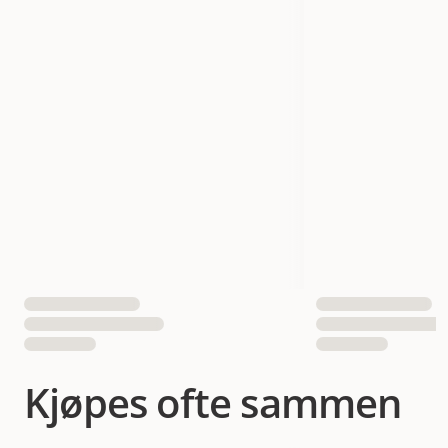
Størrelse
500 g
Vekt
500 gram
EAN nummer
7350144452108
Kjøpes ofte sammen