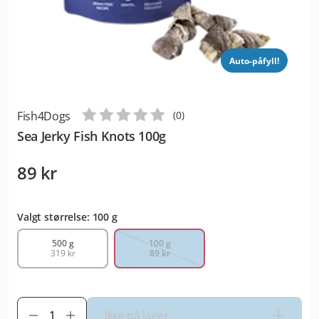
Auto-påfyll!
Fish4Dogs
(
0
)
Sea Jerky Fish Knots 100g
89 kr
Valgt størrelse: 100 g
500 g
100 g
319 kr
89 kr
Ikke på lager