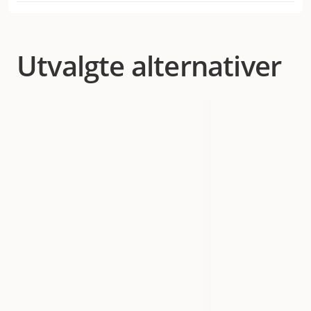
Laveste salgspris for dette produktet de siste 30
Hund
dagene er 89 kr
Kategori
Tyggebein og tyggepinner, Hundebein
Utvalgte alternativer
Varemerke
Fish4Dogs
Produsentens artikkelnummer
300012195
Størrelse
100 g
EAN nummer
5056008819743