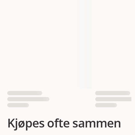
19431
19432
19433
Produsentens artikkelnummer
19434
6 cm / 30 cm
8 cm / 35 cm
10 cm / 40 cm
Størrelse
12 cm / 45 cm
4047974194317
4047974194324
EAN nummer
4047974194331
4047974194348
Kjøpes ofte sammen