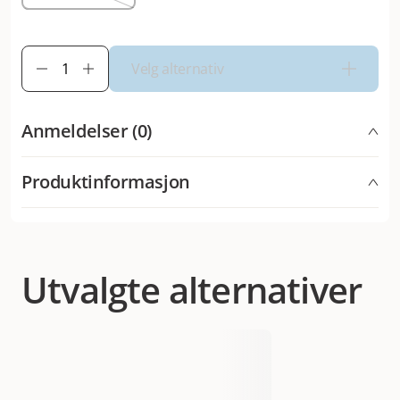
Velg alternativ
Anmeldelser (0)
Produktinformasjon
231364001
231364002
231364003
Artikkelnummer
231364004
Utvalgte alternativer
Kategori
Hund
Varemerke
Trixie