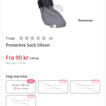
Kampanje
Trixie
(
0
)
Protective Sock Silicon
Fra
90 kr
179 kr
Veil. pris
179 kr
Velg størrelse
50
%
50
%
50
%
6 cm / 30 cm
8 cm / 35 cm
10 cm / 40 cm
90 kr
90 kr
100 kr
179 kr
179 kr
199 kr
50
%
12 cm / 45 cm
105 kr
209 kr