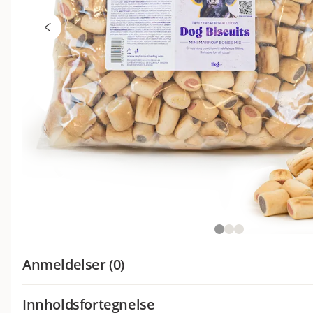
Anmeldelser (0)
Innholdsfortegnelse
Hva synes andre kunder