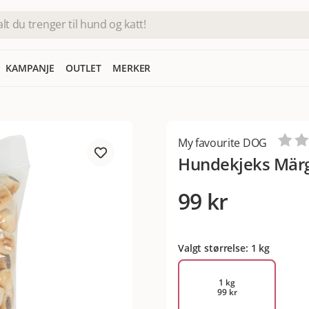
KAMPANJE
OUTLET
MERKER
My favourite DOG
Hundekjeks Märg
99 kr
Valgt størrelse: 1 kg
1 kg
99 kr