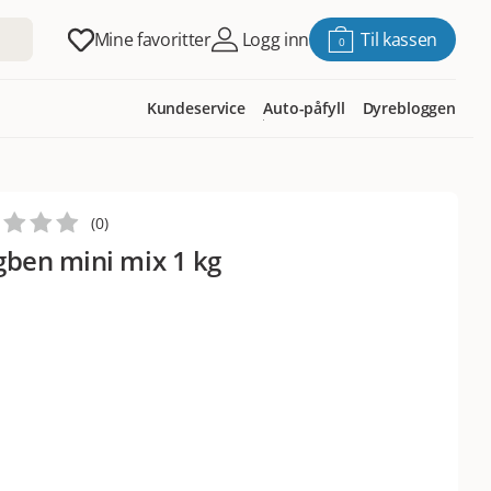
Mine favoritter
Logg inn
Til kassen
0
Kundeservice
Auto-påfyll
Dyrebloggen
(
0
)
ben mini mix 1 kg