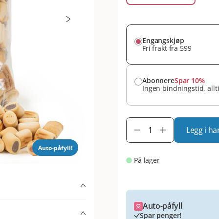
Engangskjøp
Fri frakt fra 599
Abonnere
Spar 10%
Ingen bindningstid, allt
Legg i ha
Auto-påfyll!
På lager
Auto-påfyll
Spar penger!