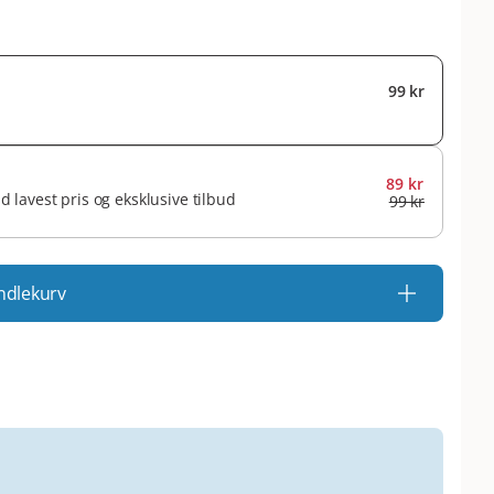
99 kr
89 kr
id lavest pris og eksklusive tilbud
99 kr
ndlekurv