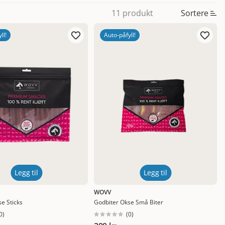
Sortere
11 produkt
ll!
Auto-påfyll!
Legg til
Legg til
WOVV
e Sticks
Godbiter Okse Små Biter
0
)
(
0
)