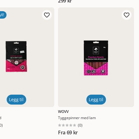
299 kr
ll!
Legg til
Legg til
WOVV
d
Tyggepinner med lam
0
)
(
0
)
Fra
69 kr