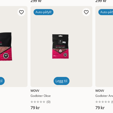
299 kr
299 kr
Auto-påfyll!
Auto-påfy
il
Legg til
WOVV
WOVV
Godbiter Okse
Godbiter An
(
0
)
(
79 kr
79 kr