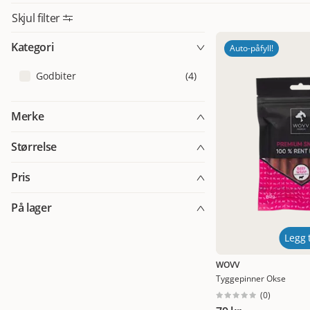
Skjul filter
Kategori
Auto-påfyll!
Godbiter
(
4
)
Merke
WOVV
(
11
)
Størrelse
400 g
(
7
)
Pris
80 g
(
6
)
På lager
69
69
På lager
(
10
)
Legg t
WOVV
Tyggepinner Okse
(
0
)