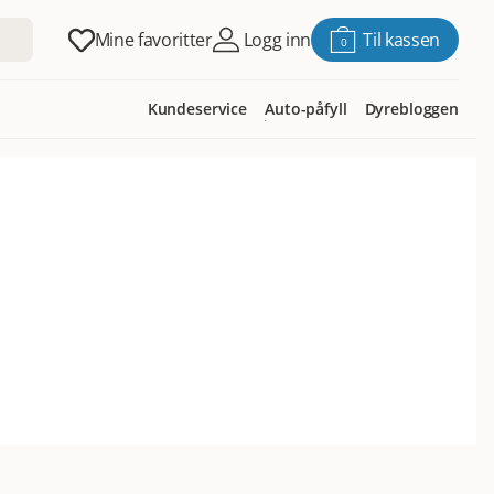
Mine favoritter
Logg inn
Til kassen
0
Kundeservice
Auto-påfyll
Dyrebloggen