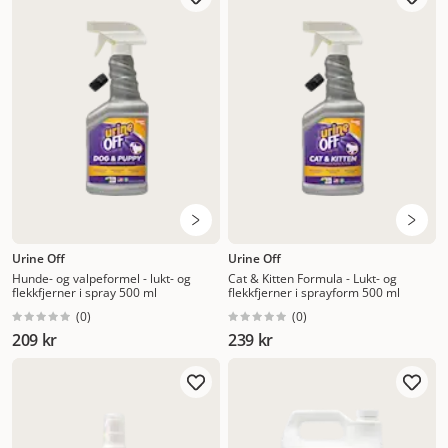
Nytt
Høyest pris
Lavest pris
Tilbud
Urine Off
Urine Off
Hunde- og valpeformel - lukt- og
Cat & Kitten Formula - Lukt- og
flekkfjerner i spray 500 ml
flekkfjerner i sprayform 500 ml
(
0
)
(
0
)
209 kr
239 kr