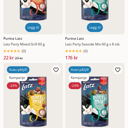
Legg til
Legg til
Purina Latz
Purina Latz
Latz Party Mixed Grill 60 g
Latz Party Seaside Mix 60 g x 8 stk.
(
0
)
(
0
)
22 kr
176 kr
29 kr
Auto-påfyll!
Auto-påfyll!
Kampanje
Kampanje
-24%
-24%