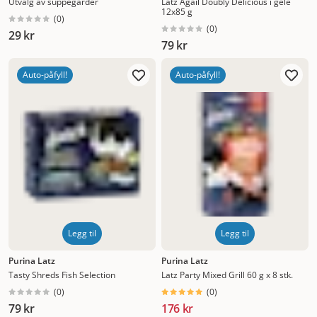
Utvalg av suppegårder
Latz Agail Doubly Delicious i gelé
12x85 g
(
0
)
(
0
)
29 kr
79 kr
Auto-påfyll!
Auto-påfyll!
Legg til
Legg til
Purina Latz
Purina Latz
Tasty Shreds Fish Selection
Latz Party Mixed Grill 60 g x 8 stk.
(
0
)
(
0
)
79 kr
176 kr