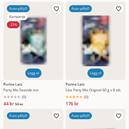
Auto-påfyll!
Auto-påfyll!
Kampanje
-25%
Legg til
Legg til
Purina Latz
Purina Latz
Party Mix Seaside mix
Latz Party Mix Original 60 g x 8 stk.
(
0
)
(
0
)
44 kr
176 kr
59 kr
Auto-påfyll!
Auto-påfyll!