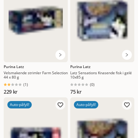
Purina Latz
Purina Latz
Velsmakende strimler Farm Selection
Latz Sensations Knasende fisk i gelé
44 x 80 g
10x85 g
(
1
)
(
0
)
229 kr
75 kr
Auto-påfyll!
Auto-påfyll!