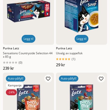
Legg til
Legg til
Purina Latz
Purina Latz
Sensations Countryside Selection 44
Utvalg av suppefisk
x 85 g
(
1
)
(
0
)
29 kr
239 kr
Auto-påfyll!
Auto-påfyll!
Kampanje
-24%