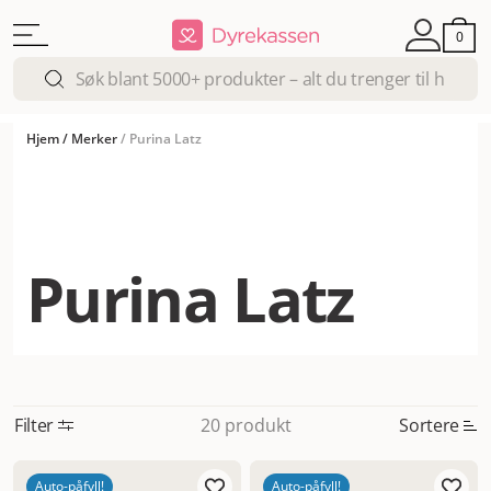
0
Hjem
/
Merker
/
Purina Latz
Purina Latz
Filter
Sortere
20 produkt
Mest relevant
Auto-påfyll!
Auto-påfyll!