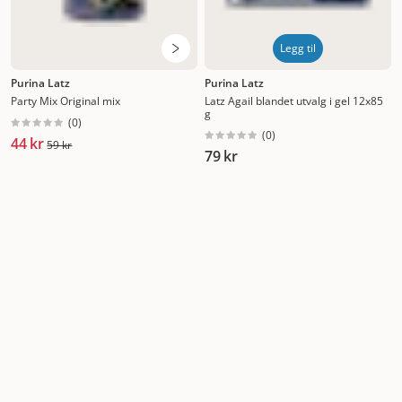
Legg til
Purina Latz
Purina Latz
Party Mix Original mix
Latz Agail blandet utvalg i gel 12x85
g
(
0
)
(
0
)
44 kr
59 kr
79 kr