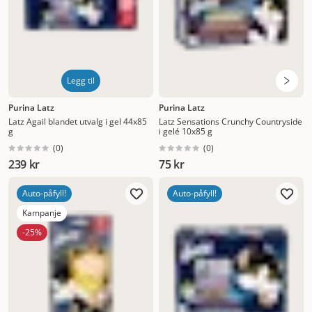
Legg til
Purina Latz
Purina Latz
Latz Agail blandet utvalg i gel 44x85
Latz Sensations Crunchy Countryside
g
i gelé 10x85 g
(
0
)
(
0
)
239 kr
75 kr
Auto-påfyll!
Auto-påfyll!
Kampanje
-25%