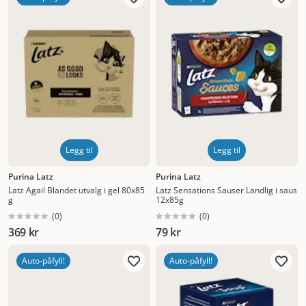
Nytt
Høyest pris
Lavest pris
Tilbud
Legg til
Legg til
Purina Latz
Purina Latz
Latz Agail Blandet utvalg i gel 80x85
Latz Sensations Sauser Landlig i saus
g
12x85g
(
0
)
(
0
)
369 kr
79 kr
Auto-påfyll!
Auto-påfyll!