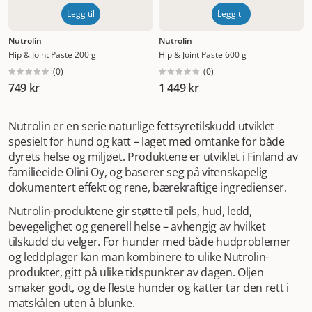
Legg til
Legg til
Nutrolin
Nutrolin
Hip & Joint Paste 200 g
Hip & Joint Paste 600 g
(
0
)
(
0
)
749 kr
1 449 kr
Nutrolin er en serie naturlige fettsyretilskudd utviklet
spesielt for hund og katt – laget med omtanke for både
dyrets helse og miljøet. Produktene er utviklet i Finland av
familieeide Olini Oy, og baserer seg på vitenskapelig
dokumentert effekt og rene, bærekraftige ingredienser.
Nutrolin-produktene gir støtte til pels, hud, ledd,
bevegelighet og generell helse – avhengig av hvilket
tilskudd du velger. For hunder med både hudproblemer
og leddplager kan man kombinere to ulike Nutrolin-
produkter, gitt på ulike tidspunkter av dagen. Oljen
smaker godt, og de fleste hunder og katter tar den rett i
matskålen uten å blunke.