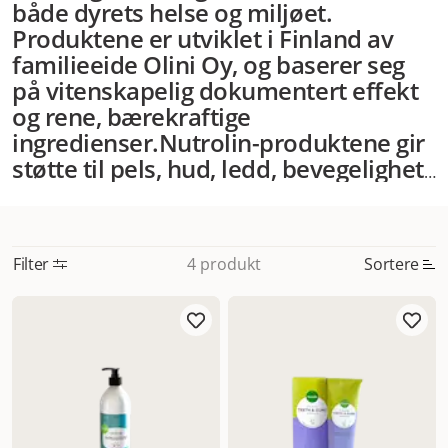
både dyrets helse og miljøet.
Produktene er utviklet i Finland av
familieeide Olini Oy, og baserer seg
på vitenskapelig dokumentert effekt
og rene, bærekraftige
ingredienser.
Nutrolin-produktene gir
støtte til pels, hud, ledd, bevegelighet
og generell helse – avhengig av hvilket
tilskudd du velger. For hunder med
både hudproblemer og leddplager
Filter
Sortere
4 produkt
kan man kombinere to ulike Nutrolin-
produkter, gitt på ulike tidspunkter av
Mest relevant
dagen. Oljen smaker godt, og de
Nytt
fleste hunder og katter tar den rett i
matskålen uten å blunke.
Fiskoljen
Høyest pris
som brukes er utvunnet fra
Lavest pris
bærekraftig fangst, og prosessert slik
Tilbud