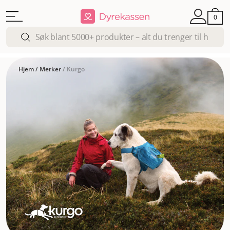
0
Hjem
/
Merker
/
Kurgo