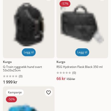
Nytt
-57%
Høyest pris
Lavest pris
Tilbud
Legg til
Legg til
Kurgo
Kurgo
G-Train ryggsekk hund svart
RSG Hydration Flask Black 350 ml
53x33x25cm
(
0
)
(
0
)
66 kr
153 kr
1 999 kr
Kampanje
-50%