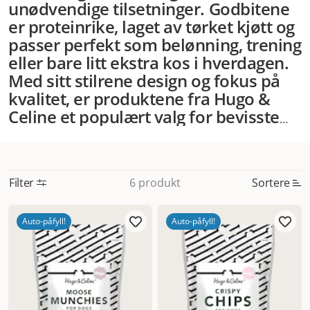
unødvendige tilsetninger. Godbitene
er proteinrike, laget av tørket kjøtt og
passer perfekt som belønning, trening
eller bare litt ekstra kos i hverdagen.
Med sitt stilrene design og fokus på
kvalitet, er produktene fra Hugo &
Celine et populært valg for bevisste
hundeeiere som vil gi noe ekstra godt
– uten å gå på kompromiss med helse
og fordøyelse. Produktene er laget
Filter
Sortere
6 produkt
uten korn, sukker eller kunstige
stoffer, og finnes i flere fristende
Mest relevant
varianter.
Hos Dyrekassen finner du
Auto-påfyll!
Auto-påfyll!
Nytt
utvalgte snacks fra Hugo & Celine – et
smakfullt og trygt valg for hunder i
Høyest pris
alle aldre og størrelser.
Lavest pris
Tilbud