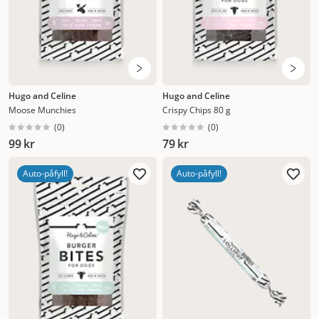
Hugo and Celine
Hugo and Celine
Moose Munchies
Crispy Chips 80 g
(
0
)
(
0
)
99 kr
79 kr
Auto-påfyll!
Auto-påfyll!