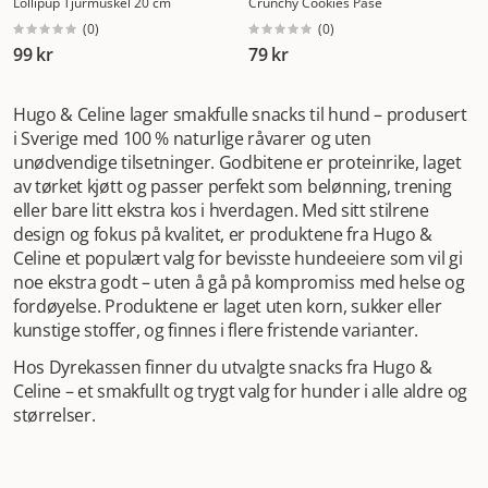
Lollipup Tjurmuskel 20 cm
Crunchy Cookies Påse
(
0
)
(
0
)
99 kr
79 kr
Hugo & Celine lager smakfulle snacks til hund – produsert
i Sverige med 100 % naturlige råvarer og uten
unødvendige tilsetninger. Godbitene er proteinrike, laget
av tørket kjøtt og passer perfekt som belønning, trening
eller bare litt ekstra kos i hverdagen. Med sitt stilrene
design og fokus på kvalitet, er produktene fra Hugo &
Celine et populært valg for bevisste hundeeiere som vil gi
noe ekstra godt – uten å gå på kompromiss med helse og
fordøyelse. Produktene er laget uten korn, sukker eller
kunstige stoffer, og finnes i flere fristende varianter.
Hos Dyrekassen finner du utvalgte snacks fra Hugo &
Celine – et smakfullt og trygt valg for hunder i alle aldre og
størrelser.