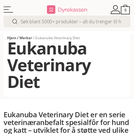
0
Hjem
/
Merker
/
Eukanuba Veterinary Diet
Eukanuba
Veterinary
Diet
Eukanuba Veterinary Diet er en serie
veterinæranbefalt spesialfôr for hund
og katt – utviklet for å støtte ved ulike