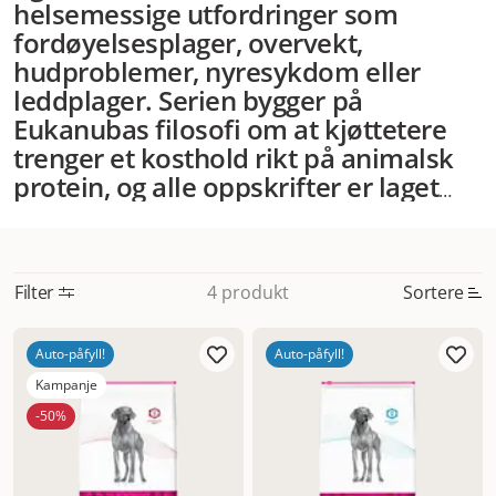
helsemessige utfordringer som
fordøyelsesplager, overvekt,
hudproblemer, nyresykdom eller
leddplager. Serien bygger på
Eukanubas filosofi om at kjøttetere
trenger et kosthold rikt på animalsk
protein, og alle oppskrifter er laget
med ingredienser av høy
kvalitet.
Veterinærfôret finnes både
som tørrfôr og våtfôr, og er nøye
Filter
Sortere
4 produkt
formulert i samarbeid med
veterinærer og ernæringseksperter.
Mest relevant
Tørrfôret er næringstett og støtter
Auto-påfyll!
Auto-påfyll!
Nytt
god munnhygiene, mens våtfôret ofte
Kampanje
er lettere å få i seg for dyr med
Høyest pris
-50%
nedsatt appetitt. Noen varianter
Lavest pris
finnes i begge fôrformer – spør alltid
Tilbud