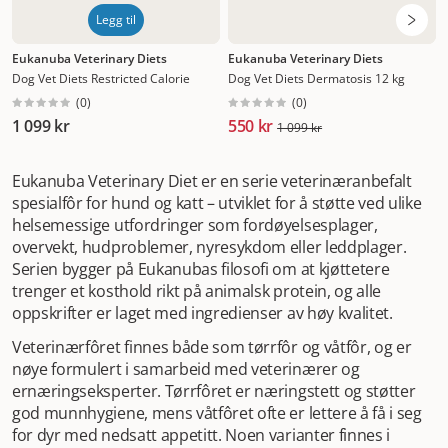
Legg til
Eukanuba Veterinary Diets
Eukanuba Veterinary Diets
Dog Vet Diets Restricted Calorie
Dog Vet Diets Dermatosis 12 kg
(
0
)
(
0
)
1 099 kr
550 kr
1 099 kr
Eukanuba Veterinary Diet er en serie veterinæranbefalt
spesialfôr for hund og katt – utviklet for å støtte ved ulike
helsemessige utfordringer som fordøyelsesplager,
overvekt, hudproblemer, nyresykdom eller leddplager.
Serien bygger på Eukanubas filosofi om at kjøttetere
trenger et kosthold rikt på animalsk protein, og alle
oppskrifter er laget med ingredienser av høy kvalitet.
Veterinærfôret finnes både som tørrfôr og våtfôr, og er
nøye formulert i samarbeid med veterinærer og
ernæringseksperter. Tørrfôret er næringstett og støtter
god munnhygiene, mens våtfôret ofte er lettere å få i seg
for dyr med nedsatt appetitt. Noen varianter finnes i