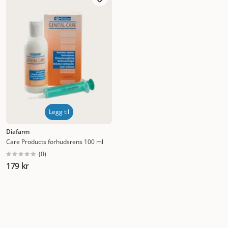
Nytt
Høyest pris
Lavest pris
Tilbud
Legg til
Diafarm
Care Products forhudsrens 100 ml
(
0
)
179 kr