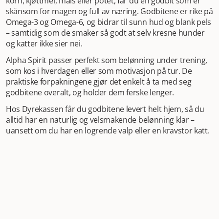
logrende valp eller en kravstor katt.
korn, kjøttmel, mais eller potet, får du en godbit som er
skånsom for magen og full av næring. Godbitene er rike på
Omega-3 og Omega-6, og bidrar til sunn hud og blank pels
– samtidig som de smaker så godt at selv kresne hunder
og katter ikke sier nei.
Alpha Spirit passer perfekt som belønning under trening,
som kos i hverdagen eller som motivasjon på tur. De
praktiske forpakningene gjør det enkelt å ta med seg
godbitene overalt, og holder dem ferske lenger.
Hos Dyrekassen får du godbitene levert helt hjem, så du
alltid har en naturlig og velsmakende belønning klar –
uansett om du har en logrende valp eller en kravstor katt.