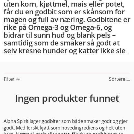
uten korn, kjøttmel, mais eller potet,
får du en godbit som er skånsom for
magen og full av næring. Godbitene er
rike på Omega-3 og Omega-6, og
bidrar til sunn hud og blank pels –
samtidig som de smaker så godt at
selv kresne hunder og katter ikke sier
nei.
Alpha Spirit passer perfekt som
belønning under trening, som kos i
hverdagen eller som motivasjon på
Filter
Sortere
tur. De praktiske forpakningene gjør
det enkelt å ta med seg godbitene
Mest relevant
Ingen produkter funnet
overalt, og holder dem ferske
Nytt
lenger.
Hos Dyrekassen får du
godbitene levert helt hjem, så du
Høyest pris
alltid har en naturlig og velsmakende
Alpha Spirit lager godbiter som både smaker godt og gjør
Lavest pris
belønning klar – uansett om du har en
godt. Med ferskt kjøtt som hovedingrediens og helt uten
Tilbud