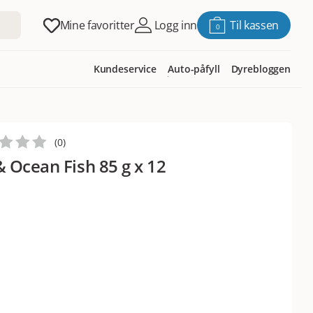
Mine favoritter
Logg inn
Til kassen
0
Kundeservice
Auto-påfyll
Dyrebloggen
(
0
)
 Ocean Fish 85 g x 12