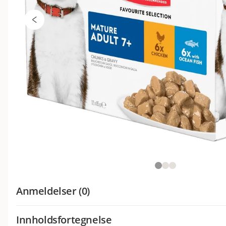
Anmeldelser (0)
Innholdsfortegnelse
Hva synes andre kunder