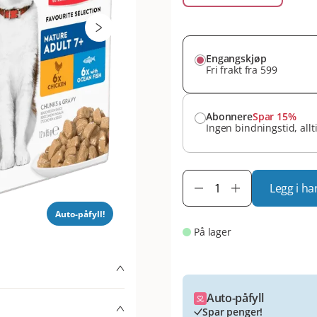
Engangskjøp
Fri frakt fra 599
Abonnere
Spar 15%
Ingen bindningstid, allt
Legg i ha
Auto-påfyll!
På lager
Auto-påfyll
Spar penger!