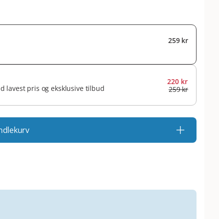
259 kr
220 kr
id lavest pris og eksklusive tilbud
259 kr
ndlekurv