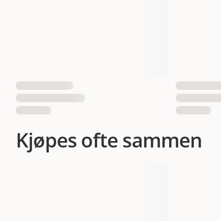
Antall i pakken
EAN nummer
052742043142
052742
Kjøpes ofte sammen