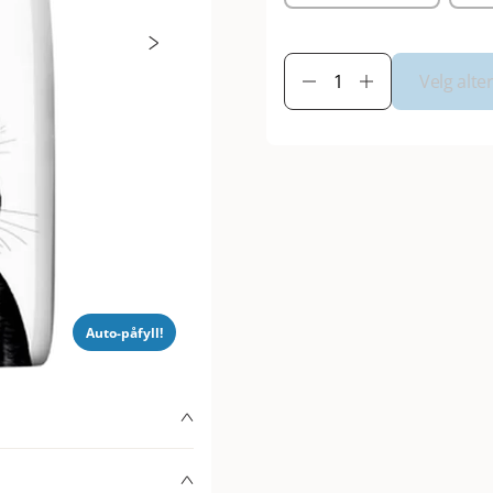
Velg alte
Auto-påfyll!