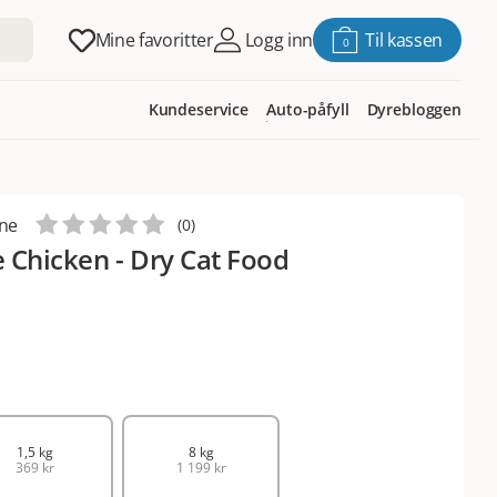
Mine favoritter
Logg inn
Til kassen
0
Kundeservice
Auto-påfyll
Dyrebloggen
ine
(
0
)
e Chicken - Dry Cat Food
1,5 kg
8 kg
369 kr
1 199 kr