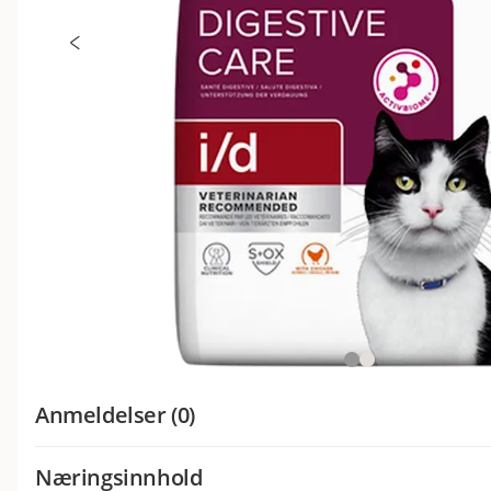
Anmeldelser (0)
Næringsinnhold
Hva synes andre kunder