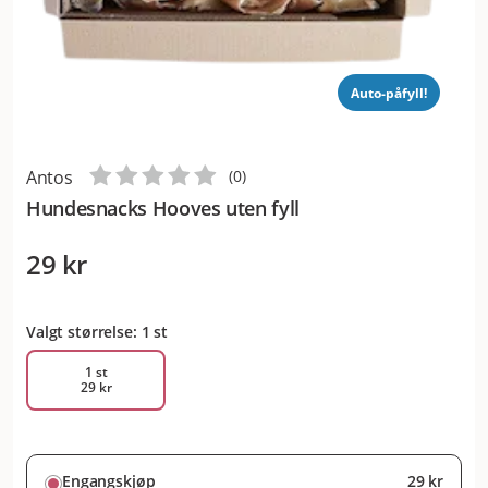
Auto-påfyll!
Antos
(
0
)
Hundesnacks Hooves uten fyll
29 kr
Valgt størrelse: 1 st
1 st
29 kr
Engangskjøp
29 kr