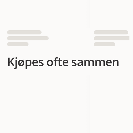
Antall i pakken
1 st
24 st
EAN nummer
052742026770
Kjøpes ofte sammen