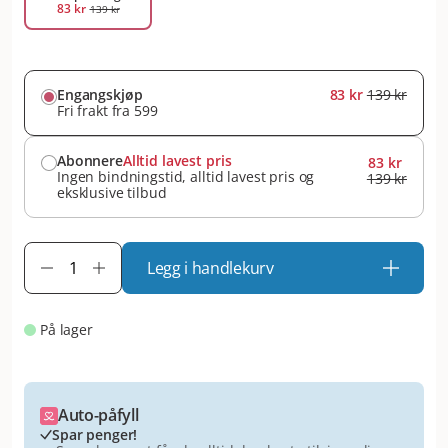
83 kr
139 kr
Engangskjøp
83 kr
139 kr
Fri frakt fra 599
Abonnere
Alltid lavest pris
83 kr
Ingen bindningstid, alltid lavest pris og
139 kr
eksklusive tilbud
Legg i handlekurv
På lager
Auto-påfyll
Spar penger!