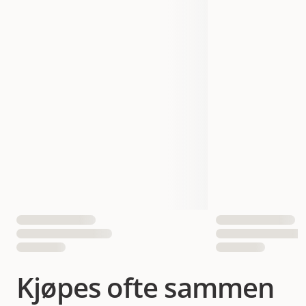
Aktivitetsnivå
Vanlig
Smak
Nöt
Vekt
154 gram
EAN nummer
7350144451118
Kjøpes ofte sammen