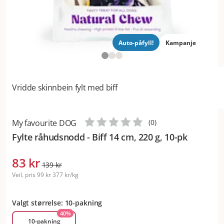
Auto-påfyll!
Kampanje
Vridde skinnbein fylt med biff
My favourite DOG
(
0
)
Fylte råhudsnodd - Biff 14 cm, 220 g, 10-pk
83 kr
139 kr
Veil. pris
99 kr
377 kr/kg
Valgt størrelse: 10-pakning
40
%
10-pakning