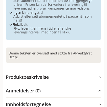
Som abonnent får du alltid den beste tilgjengelige
prisen. Prisen kan derfor variere fra levering til
levering, avhengig av kampanjer og markedspris
Ingen bindningstid
Avbryt eller sett abonnementet på pause når som
helst!
Fleksibelt
Flytt leveringen frem i tid eller endre
leveringsintervall med noen få klikk.
Denne teksten er oversatt med støtte fra AI-verktøyet
DeepL.
Produktbeskrivelse
My favourite DOG Filled Rawhide Twists - Beef gir deg
Anmeldelser (0)
en kjempegod tyggegodbit uten like! Disse vridde
råhudbeina er fylt med deilig storfekjøtt for å skape en
uimotståelig godbit som hunden din vil elske. Disse
Innholdsfortegnelse