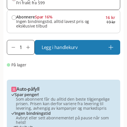
Fri frakt fra 599
Abonnere
Spar 16%
16 kr
Ingen bindningstid, alltid lavest pris og
19 kr
eksklusive tilbud
Legg i handlekurv
På lager
Auto-påfyll
Spar penger!
Som abonnent får du alltid den beste tilgjengelige
prisen. Prisen kan derfor variere fra levering til
levering, avhengig av kampanjer og markedspris
Ingen bindningstid
Avbryt eller sett abonnementet på pause når som
helst!