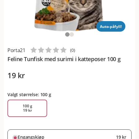
Auto-påfyll!
Porta21
(
0
)
Feline Tunfisk med surimi i katteposer 100 g
19 kr
Valgt størrelse: 100 g
100 g
19 kr
Engangskjøp
19 kr