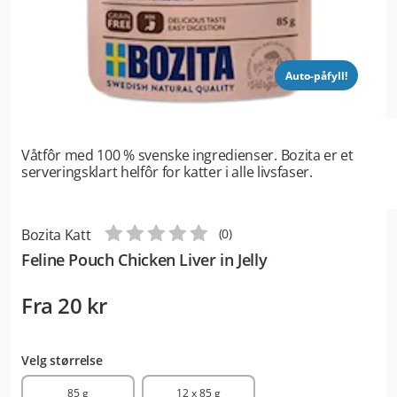
Auto-påfyll!
Våtfôr med 100 % svenske ingredienser. Bozita er et
serveringsklart helfôr for katter i alle livsfaser.
Bozita Katt
(
0
)
Feline Pouch Chicken Liver in Jelly
Fra
20 kr
Velg størrelse
85 g
12 x 85 g