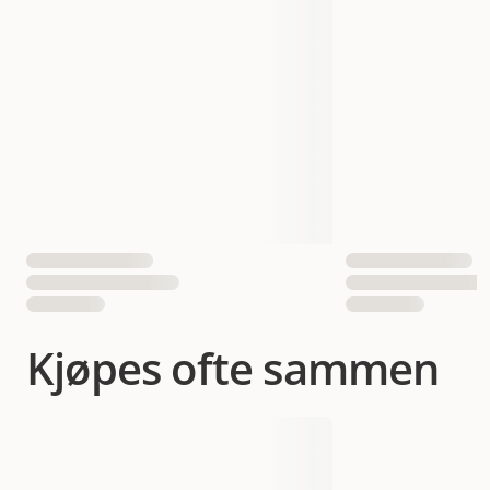
Økologisk
Ja
Antall i pakken
1 st
EAN nummer
7350086571066
Kjøpes ofte sammen