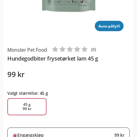
Auto-påfyll!
Monster Pet Food
(
0
)
Hundegodbiter frysetørket lam 45 g
99 kr
Valgt størrelse: 45 g
45 g
99 kr
Engangskjøp
99 kr