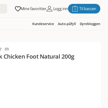
Mine favoritter
Logg inn
Til kassen
0
Kundeservice
Auto-påfyll
Dyrebloggen
(
0
)
 Chicken Foot Natural 200g