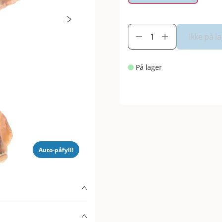
Ikke på l
På lager
Auto-påfyll!