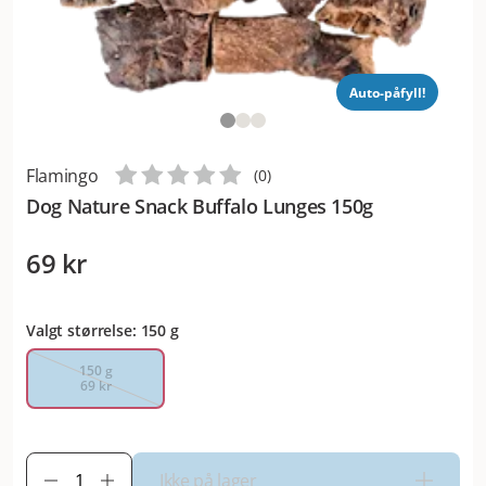
Auto-påfyll!
Flamingo
(
0
)
Dog Nature Snack Buffalo Lunges 150g
69 kr
Valgt størrelse: 150 g
150 g
69 kr
Ikke på lager