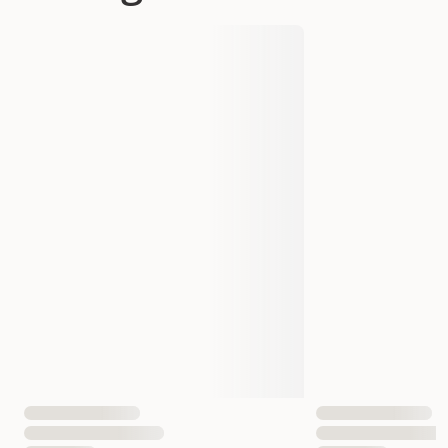
Produsentens artikkelnummer
519613
Størrelse
150 g
Vekt
150 gram
EAN nummer
5400585130485