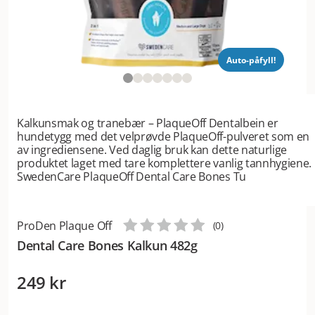
Auto-påfyll!
Kalkunsmak og tranebær – PlaqueOff Dentalbein er
hundetygg med det velprøvde PlaqueOff-pulveret som en
av ingrediensene. Ved daglig bruk kan dette naturlige
produktet laget med tare komplettere vanlig tannhygiene.
SwedenCare PlaqueOff Dental Care Bones Tu
ProDen Plaque Off
(
0
)
Dental Care Bones Kalkun 482g
249 kr