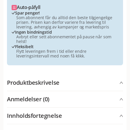
Auto-påfyll
Spar penger!
Som abonnent får du alltid den beste tilgjengelige
prisen. Prisen kan derfor variere fra levering til
levering, avhengig av kampanjer og markedspris
Ingen bindningstid
Avbryt eller sett abonnementet på pause når som
helst!
Fleksibelt
Flytt leveringen frem i tid eller endre
leveringsintervall med noen få klikk.
Produktbeskrivelse
Kalkunsmak & tranebær - PlaqueOff Dentalben er et
Anmeldelser (0)
tyggegummi med det velprøvde PlaqueOff-pulveret
som en av ingrediensene. Ved daglig bruk kan dette
naturlige produktet med tare være et godt supplement
Innholdsfortegnelse
til vanlig tannhygiene. SwedenCare PlaqueOff
Dentalben kalkun & tranebær - PlaqueOff Dentalben
Naturlig plantestoff, sjøalgen Algae D1070. Registrert