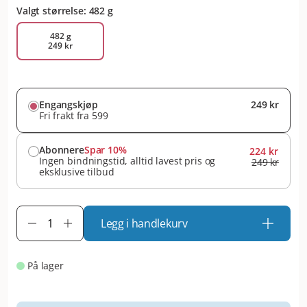
Valgt størrelse: 482 g
482 g
249 kr
Engangskjøp
249 kr
Fri frakt fra 599
Abonnere
Spar 10%
224 kr
Ingen bindningstid, alltid lavest pris og
249 kr
eksklusive tilbud
Legg i handlekurv
På lager