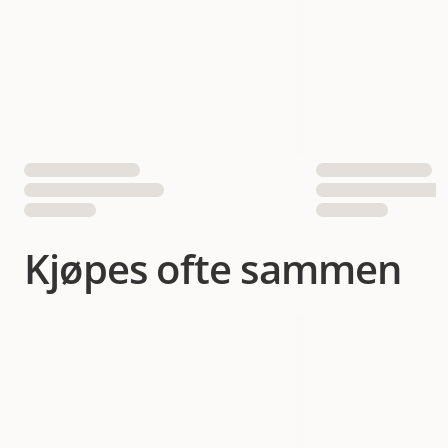
Antall i pakken
1 st
EAN nummer
7350055513486
Kjøpes ofte sammen