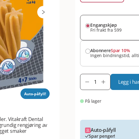
Engangskjøp
Fri frakt fra 599
Abonnere
Spar 10%
Ingen bindningstid, allt
Legg i ha
Auto-påfyll!
På lager
er. Vitakraft Dental
 grundig rengjøring av
Auto-påfyll
ygget smaker
Spar penger!