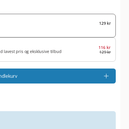
129 kr
116 kr
id lavest pris og eksklusive tilbud
129 kr
ndlekurv