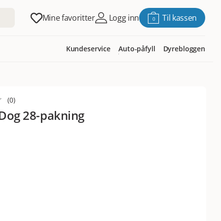
Mine favoritter
Logg inn
Til kassen
0
Kundeservice
Auto-påfyll
Dyrebloggen
(
0
)
1 Dog 28-pakning