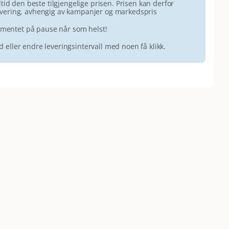
id den beste tilgjengelige prisen. Prisen kan derfor
 levering, avhengig av kampanjer og markedspris
ementet på pause når som helst!
id eller endre leveringsintervall med noen få klikk.