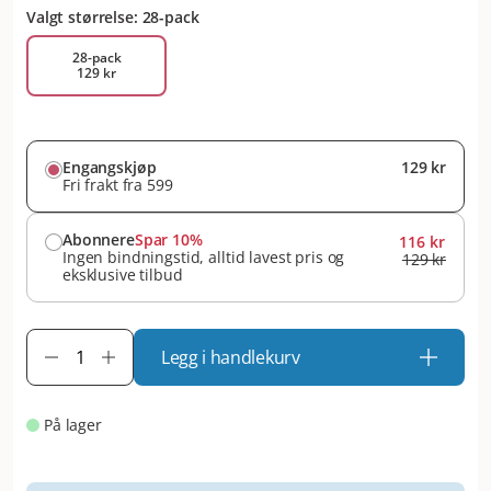
Valgt størrelse: 28-pack
28-pack
129 kr
Engangskjøp
129 kr
Fri frakt fra 599
Abonnere
Spar 10%
116 kr
Ingen bindningstid, alltid lavest pris og
129 kr
eksklusive tilbud
Legg i handlekurv
På lager