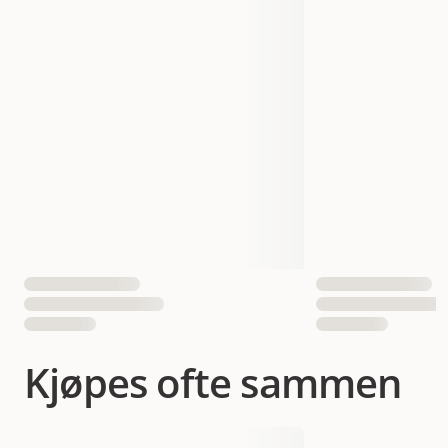
Egnet for
Hund
Smak
Kylling
Vekt
720 gram
Antall i pakken
28 st
EAN nummer
4008239267382
Kjøpes ofte sammen