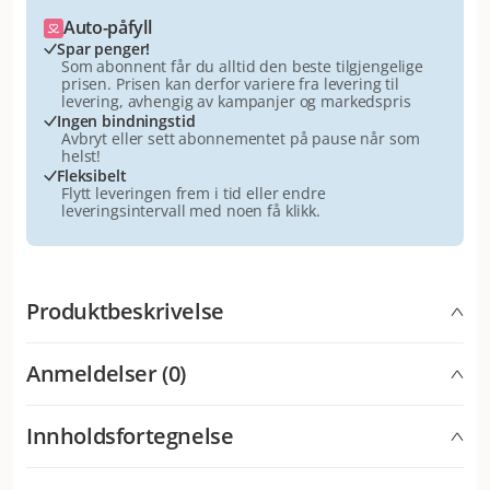
Auto-påfyll
Spar penger!
Som abonnent får du alltid den beste tilgjengelige
prisen. Prisen kan derfor variere fra levering til
levering, avhengig av kampanjer og markedspris
Ingen bindningstid
Avbryt eller sett abonnementet på pause når som
helst!
Fleksibelt
Flytt leveringen frem i tid eller endre
leveringsintervall med noen få klikk.
Produktbeskrivelse
Tyggebiter for plakkreduksjon og tannhelse for alle
Anmeldelser (0)
hunder. Vitakraft Dental Care 3 i 1, de spesielle
tyggebitene som dentastix bidrar til grundig rengjøring
av tennene og hjelper til med å fjerne plakk og
Innholdsfortegnelse
Hva synes andre kunder
tannstein. Tyggebitene smaker uimotståelig godt!
Dental Care 3 in 1 er en stor favoritt blant
Korn (hvete, ris), vegetabilske biprodukter (f.eks. fra