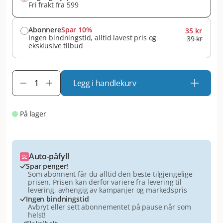
Fri frakt fra 599
Abonnere
Spar 10%
35 kr
Ingen bindningstid, alltid lavest pris og
39 kr
eksklusive tilbud
Legg i handlekurv
På lager
Auto-påfyll
Spar penger!
Som abonnent får du alltid den beste tilgjengelige
prisen. Prisen kan derfor variere fra levering til
levering, avhengig av kampanjer og markedspris
Ingen bindningstid
Avbryt eller sett abonnementet på pause når som
helst!