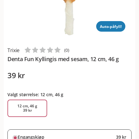
Auto-påfyll!
Trixie
(
0
)
Denta Fun Kyllingis med sesam, 12 cm, 46 g
39 kr
Valgt størrelse: 12 cm, 46 g
12 cm, 46 g
39 kr
Engangskjøp
39 kr