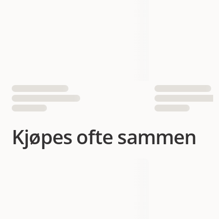
Antall i pakken
15 st
EAN nummer
4039869010116
Kjøpes ofte sammen