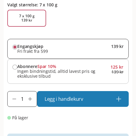
Valgt størrelse: 7 x 100 g
7 x 100 g
139 kr
Engangskjøp
139 kr
Fri frakt fra 599
Abonnere
Spar 10%
125 kr
Ingen bindningstid, alltid lavest pris og
139 kr
eksklusive tilbud
Legg i handlekurv
På lager