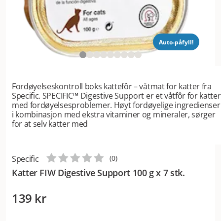
Auto-påfyll!
Fordøyelseskontroll boks kattefôr – våtmat for katter fra
Specific. SPECIFIC™ Digestive Support er et våtfôr for katter
med fordøyelsesproblemer. Høyt fordøyelige ingredienser
i kombinasjon med ekstra vitaminer og mineraler, sørger
for at selv katter med
Specific
(
0
)
Katter FIW Digestive Support 100 g x 7 stk.
139 kr