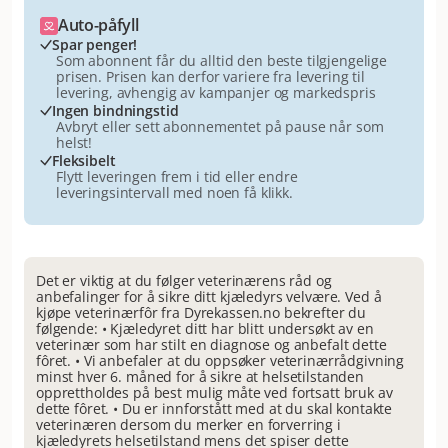
Auto-påfyll
Spar penger!
Som abonnent får du alltid den beste tilgjengelige
prisen. Prisen kan derfor variere fra levering til
levering, avhengig av kampanjer og markedspris
Ingen bindningstid
Avbryt eller sett abonnementet på pause når som
helst!
Fleksibelt
Flytt leveringen frem i tid eller endre
leveringsintervall med noen få klikk.
Det er viktig at du følger veterinærens råd og
anbefalinger for å sikre ditt kjæledyrs velvære. Ved å
kjøpe veterinærfôr fra Dyrekassen.no bekrefter du
følgende: • Kjæledyret ditt har blitt undersøkt av en
veterinær som har stilt en diagnose og anbefalt dette
fôret. • Vi anbefaler at du oppsøker veterinærrådgivning
minst hver 6. måned for å sikre at helsetilstanden
opprettholdes på best mulig måte ved fortsatt bruk av
dette fôret. • Du er innforstått med at du skal kontakte
veterinæren dersom du merker en forverring i
kjæledyrets helsetilstand mens det spiser dette