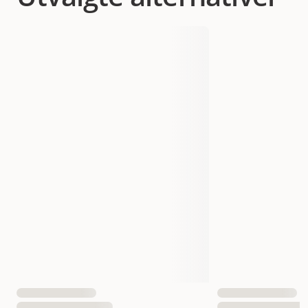
Produsentens artikkelnummer
222032
Størrelse
7 x 100 g
Fôrtype
Våt mat
Vekt
700 gram
Antall i pakken
7 st
EAN nummer
5701170220339