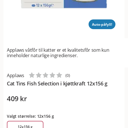
Auto-påfyll!
Applaws våtfôr til katter er et kvalitetsfôr som kun
inneholder naturlige ingredienser.
Applaws
(
0
)
Cat Tins Fish Selection i kjøttkraft 12x156 g
409 kr
Valgt størrelse: 12x156 g
12x156 g