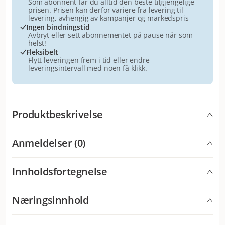
Som abonnent får du alltid den beste tilgjengelige
prisen. Prisen kan derfor variere fra levering til
levering, avhengig av kampanjer og markedspris
Ingen bindningstid
Avbryt eller sett abonnementet på pause når som
helst!
Fleksibelt
Flytt leveringen frem i tid eller endre
leveringsintervall med noen få klikk.
Produktbeskrivelse
Applaws våtfôr til katter er et kvalitetsfôr som kun
Anmeldelser (0)
inneholder naturlige ingredienser. Applaws våtfôr er
helt fritt for kunstige fargestoffer og
konserveringsmidler og inneholder heller ikke korn,
Innholdsfortegnelse
smaksforsterkere eller glukose!
4 x tunfiskfilet: tunfiskfilet 75 %, fiskebuljong, ris. 4 x
Næringsinnhold
sjøfisk: Makrell 45 %, tunfiskfilet 30 %, fiskebuljong, ris. 4
x tunfiskfilet med reker: tunfiskfilet 55 %, fiskebuljong,
Analytiske bestanddeler
reker 20 %, ris.