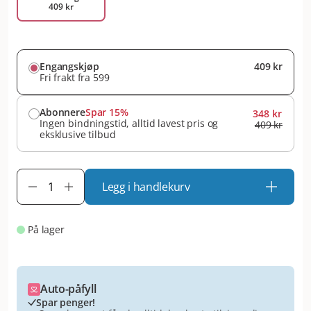
409 kr
Engangskjøp
409 kr
Fri frakt fra 599
Abonnere
Spar 15%
348 kr
Ingen bindningstid, alltid lavest pris og
409 kr
eksklusive tilbud
Legg i handlekurv
På lager
Auto-påfyll
Spar penger!