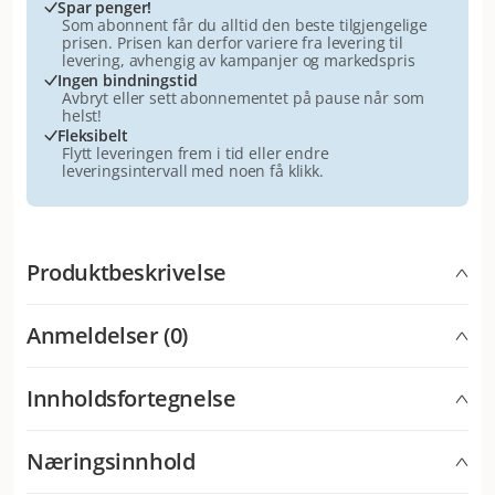
Spar penger!
Som abonnent får du alltid den beste tilgjengelige
prisen. Prisen kan derfor variere fra levering til
levering, avhengig av kampanjer og markedspris
Ingen bindningstid
Avbryt eller sett abonnementet på pause når som
helst!
Fleksibelt
Flytt leveringen frem i tid eller endre
leveringsintervall med noen få klikk.
Produktbeskrivelse
Applaws våtfôrpose til katt. 12-pakning blandet krt.
Anmeldelser (0)
med fiskevarianter. Inneholder 70 % fisk, ingen
kunstige farger, smaker, konserveringsmidler,
smaksforsterkere eller glukose.
Innholdsfortegnelse
Fisken er fanget i åpent hav. Applaws velsmakende
våtfôr av høy kvalitet laget av naturlige ingredienser. Av
4x tunfiskfilet med hel ansjos: tunfiskfilet 60 %,
Næringsinnhold
naturlige råvarer av høyeste kvalitet.
fiskebuljong, hel ansjos 5 %, tang, ris. 4x tunfiskfilet
med havbrasme: tunfiskfilet 70 %, fiskebuljong,