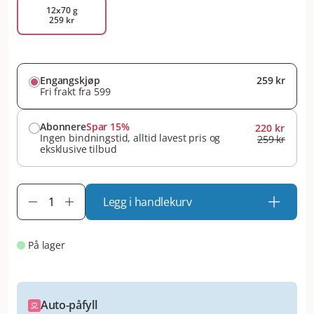
12x70 g
259 kr
Engangskjøp
259 kr
Fri frakt fra 599
Abonnere
Spar 15%
220 kr
Ingen bindningstid, alltid lavest pris og
259 kr
eksklusive tilbud
Legg i handlekurv
På lager
Auto-påfyll