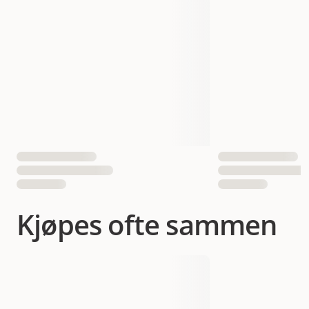
Aktivitetsnivå
Vanlig
Egnet for
Katt
Fôrtype
Biter i gelé
Antall i pakken
1 st
EAN nummer
5060333430207
Kjøpes ofte sammen