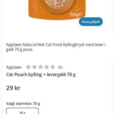
Auto-påfyll!
Applaws Natural Wet Cat Food Kyllingbryst med lever i
gelé 70 g pose.
Applaws
(
0
)
Cat Pouch kylling + levergelé 70 g
29 kr
Valgt størrelse: 70 g
70 g