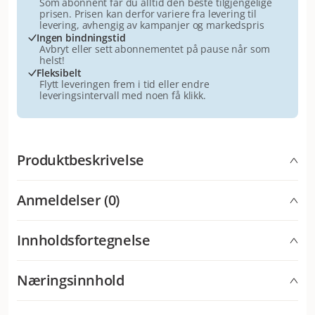
Som abonnent får du alltid den beste tilgjengelige
prisen. Prisen kan derfor variere fra levering til
levering, avhengig av kampanjer og markedspris
Ingen bindningstid
Avbryt eller sett abonnementet på pause når som
helst!
Fleksibelt
Flytt leveringen frem i tid eller endre
leveringsintervall med noen få klikk.
Produktbeskrivelse
Applaws Chicken with Liver in Jelly er et førsteklasses
Anmeldelser (0)
kattemat som kun inneholder ingredienser som er
oppført på etiketten.
Hver pose inneholder lite karbohydrater og 62 %
Innholdsfortegnelse
kyllingfilet med lever, noe som gjør den naturlig rik
Kyllingbryst 55 %, kyllinglever 7 %, vegetabilsk
på protein og taurin som bidrar til å holde katten
Næringsinnhold
geleringsmiddel 1 %.
frisk og glad.
Analytiske bestanddeler